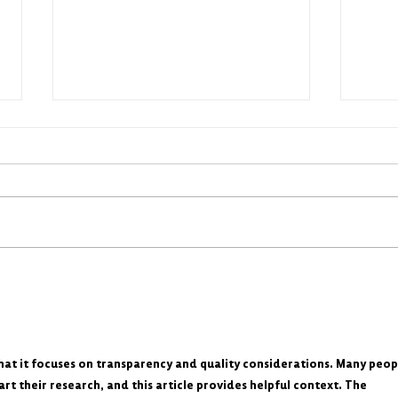
KOMM AUF UNSEREN
KOMM
VERKAUFSWAGEN
GEST
 that it focuses on transparency and quality considerations. Many peop
rt their research, and this article provides helpful context. The 