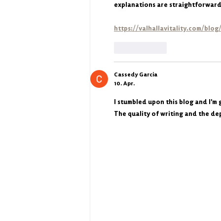
explanations are straightforward 
https://valhallavitality.com/bl
Gefällt mir
Cassedy Garcia
10. Apr.
I stumbled upon this blog and I'm g
The quality of writing and the dep