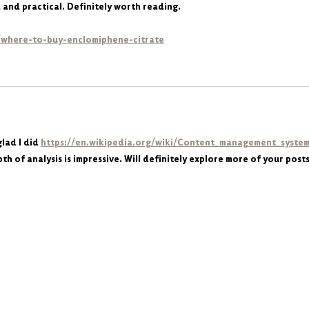
and practical. Definitely worth reading.
og/where-to-buy-enclomiphene-citrate
lad I did 
https://en.wikipedia.org/wiki/Content_management_syste
th of analysis is impressive. Will definitely explore more of your posts