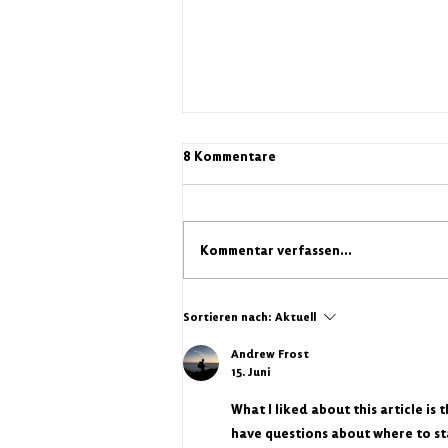
8 Kommentare
Kommentar verfassen...
Banner-Ausstellung im
Sortieren nach:
Aktuell
Kaffeehaus Gustav vom
„Weltfriedenstag“
Andrew Frost
15. Juni
What I liked about this article is
have questions about where to sta