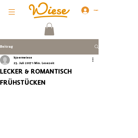
Anmelden
Beitrag
bjoernwiese
25. Juli 2017
1 Min. Lesezeit
LECKER & ROMANTISCH
FRÜHSTÜCKEN