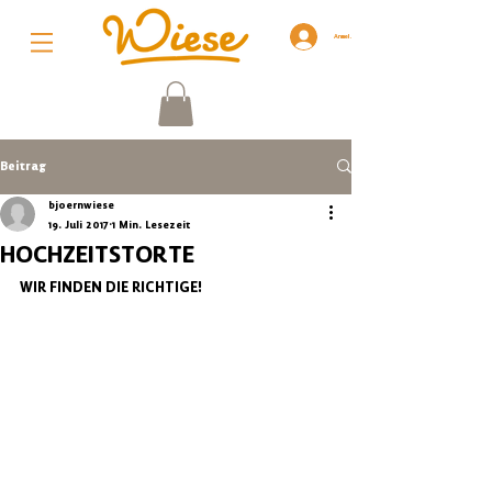
Anmelden
Beitrag
bjoernwiese
19. Juli 2017
1 Min. Lesezeit
HOCHZEITSTORTE
WIR FINDEN DIE RICHTIGE!