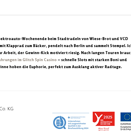
 Elektroauto-Wochenende beim Stadtradeln von Wiese-Brot und VCD 
mit Klapprad zum Bäcker, pendelt nach Berlin und sammelt Stempel. Ic
zur Arbeit, der Gewinn-Kick motiviert riesig. Nach langen Touren brauc
ahrungen im Glitch Spin Casino
 – schnelle Slots mit starken Boni und 
inne hoben die Euphorie, perfekt zum Ausklang aktiver Radtage.
Co. KG