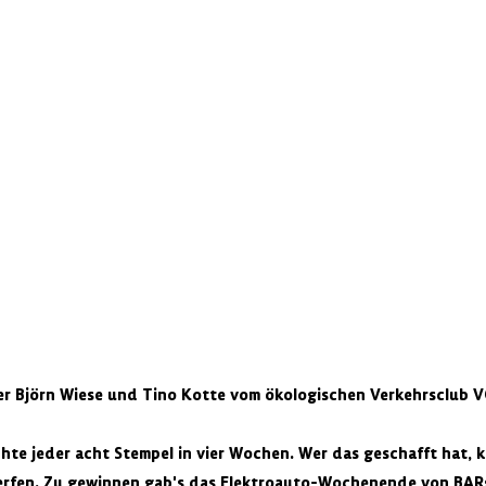
er Björn Wiese und Tino Kotte vom ökologischen Verkehrsclub 
hte jeder acht Stempel in vier Wochen. Wer das geschafft hat, k
erfen. Zu gewinnen gab's das Elektroauto-Wochenende von BARs