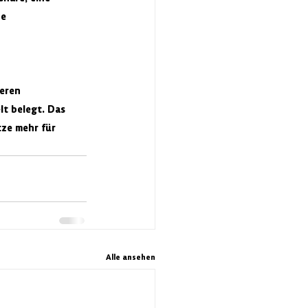
e 
eren 
t belegt. Das 
tze mehr für 
Alle ansehen