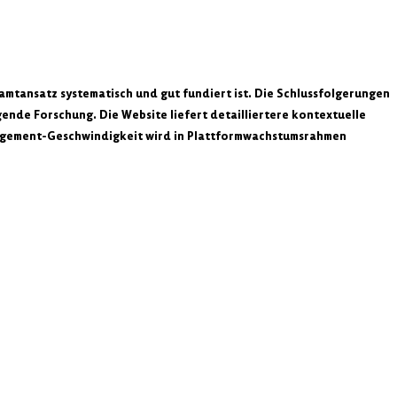
Banner-Ausstellung im
KOMM
Kaffeehaus Gustav vom
VERK
„Weltfriedenstag“
amtansatz systematisch und gut fundiert ist. Die Schlussfolgerungen 
ende Forschung. Die Website liefert detailliertere kontextuelle 
agement-Geschwindigkeit wird in Plattformwachstumsrahmen 