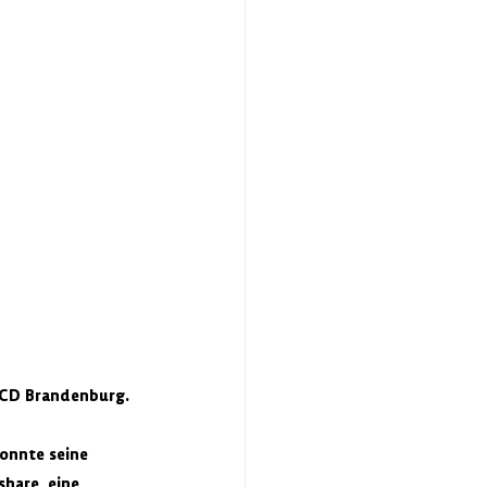
VCD Brandenburg.
onnte seine 
hare, eine 