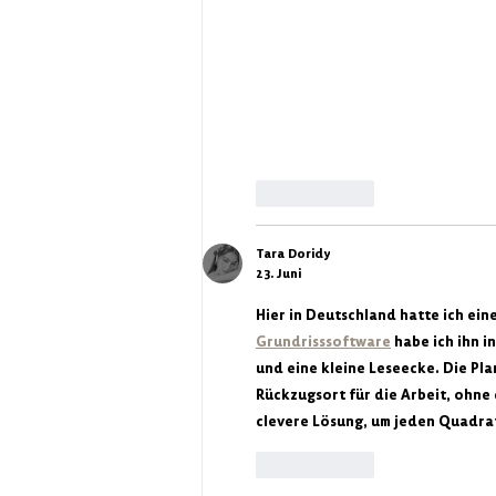
Gefällt mir
Tara Doridy
23. Juni
Hier in Deutschland hatte ich ein
Grundrisssoftware
 habe ich ihn 
und eine kleine Leseecke. Die Plan
Rückzugsort für die Arbeit, ohne 
clevere Lösung, um jeden Quadra
Gefällt mir