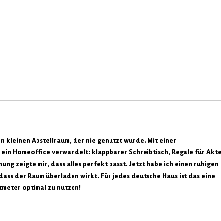
en kleinen Abstellraum, der nie genutzt wurde. Mit einer 
in ein Homeoffice verwandelt: klappbarer Schreibtisch, Regale für Akte
ung zeigte mir, dass alles perfekt passt. Jetzt habe ich einen ruhigen 
dass der Raum überladen wirkt. Für jedes deutsche Haus ist das eine 
tmeter optimal zu nutzen!