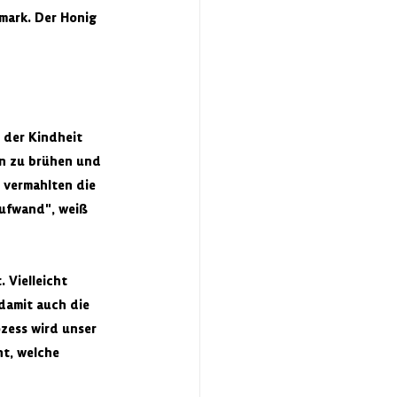
mark. Der Honig 
 der Kindheit 
ln zu brühen und 
 vermahlten die 
Aufwand", weiß 
 Vielleicht 
damit auch die 
ozess wird unser 
t, welche 