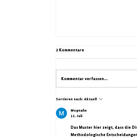
2 Kommentare
Kommentar verfassen...
Spendenaufruf für Betroffene
Sortieren nach:
Aktuell
vom Großbrand in Eberswalde
Mognalio
22. Juli
Das Muster hier zeigt, dass die D
Methodologische Entscheidungen 