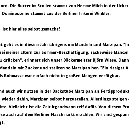
orn. Die Butter im Stollen stammt von Hemme Milch in der Ucker
 Dominosteine stammt aus der Berliner Imkerei Winkler.
Ist hier alles selbst gemacht?
t geht es in diesem Jahr übrigens um Mandeln und Marzipan. "In
erei meiner Eltern zur Sommer-Beschäftigung, säckeweise Mande
 drücken", erinnert sich unser Bäckermeister Björn Wiese. Dann
andeln mit Zucker und stellten so Marzipan her. "Ein riesiger 
als Rohmasse war einfach nicht in großen Mengen verfügbar.
nd auch wir nutzen in der Backstube Marzipan als Fertigprodukt.
ieder dahin, Marzipan selbst herzustellen. Allerdings steigen 
kte. Vielleicht ist die Zeit irgendwann reif dafür. Von diesem Pr
se auch auf dem Berliner Naschmarkt erzählen. Wir sind gespann
gt.