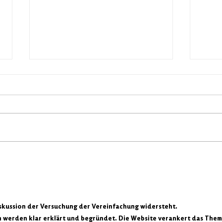
Banner-Ausstellung im
KOMM
Kaffeehaus Gustav vom
VERK
„Weltfriedenstag“
iskussion der Versuchung der Vereinfachung widersteht. 
werden klar erklärt und begründet. Die Website verankert das Thema