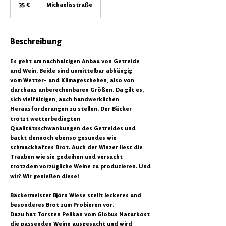
Euro
35 €
Michaelisstraße
Beschreibung
Es geht um nachhaltigen Anbau von Getreide
und Wein. Beide sind unmittelbar abhängig
vom Wetter- und Klimageschehen, also von
durchaus unberechenbaren Größen. Da gilt es,
sich vielfältigen, auch handwerklichen
Herausforderungen zu stellen. Der Bäcker
trotzt wetterbedingten
Qualitätsschwankungen des Getreides und
backt dennoch ebenso gesundes wie
schmackhaftes Brot. Auch der Winzer liest die
Trauben wie sie gedeihen und versucht
trotzdem vorzügliche Weine zu produzieren. Und
wir? Wir genießen diese!
Bäckermeister Björn Wiese stellt leckeres und
besonderes Brot zum Probieren vor.
Dazu hat Torsten Pelikan vom Globus Naturkost
die passenden Weine ausgesucht und wird