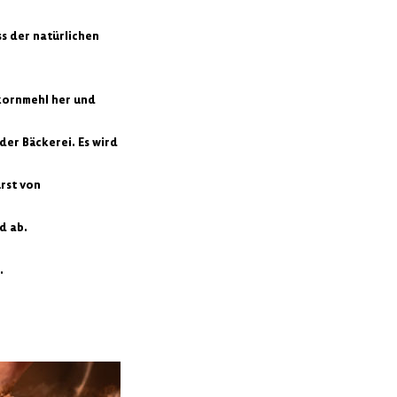
ss der natürlichen
kornmehl her und
der Bäckerei. Es wird
rst von
d ab.
.